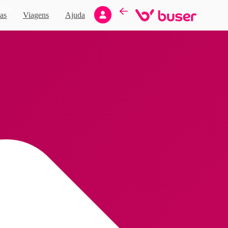
Novo
as
Viagens
Ajuda